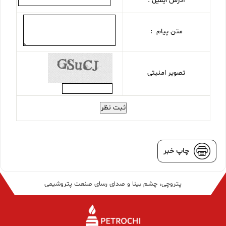
آدرس ایمیل :
متن پیام :
تصویر امنیتی
ثبت نظر
چاپ خبر
پتروچی، چشم بینا و صدای رسای صنعت پتروشیمی