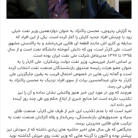
به گزارش پتروچی، محسن پاکنژاد به عنوان دوازدهمین وزیر نفت خیلی
زود با چینش افراد جدید کارش را آغاز کرده است. یکی از این افراد که
سابقه ی کاری اش مانند قطعه ای طلایی می‌درخشد و به پاکدستی مشهور
است، علی کاردُر است. وی که دانش آموخته دانشگاه نفت است و از سال
۱۳۹۵ تا ۱۳۹۷ مدیرعامل شرکت ملی نفت ایران بوده است.
بر اساس اخبار غیررسمی، وزیر نفت دولت پزشکیان، علی کاردُر را به
عنوان عضو هیات رئیسه صندوق بازنشستگان صنعت نفت انتخاب کرده
است و گمانه زنی هایی در خصوص احتمال قریب به یقین جایگزینی علی
کاردُر به جای عبدالحسین بیات از سوی افراد نزدیک‌ به محسن پاکنژاد به
گوش می رسد.
هرچند که وی در مورد این خبر هنوز واکنشی نشان نداده و آن را نیز
تکذیب نکرده است اما منابع خبری از ابلاغ حکم وی طی چند روز آینده
خبر داده اند.
امید است که با عدم تکذیب این خبر از طرف علی کاردُر، صنعت طلای
سیاه و صندوق‌های بازنشستگی، پس‌انداز و رفاه کارکنان صنعت نفت به
ترکیب های طلایی مدیریتی برسد.
جایگاهی که طی سال های اخیر حاشيه های زیادی داشته که از سودش نیز
بیشتر بوده و اکنون با گزینه هایی که وزیر نفت روی میزش گذاشته نوید