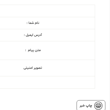
نام شما :
آدرس ایمیل :
متن پیام :
تصویر امنیتی
چاپ خبر