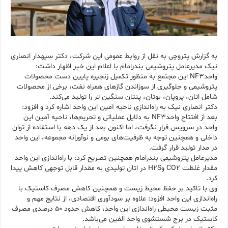
به گزارش پتروچی به نقل از روابط عمومی این شرکت، دکتر سپهدار انصاری
نیک مدیرعامل پتروشیمی بندرامام با اعلام این خبر اظهار داشت:
واحدNF3 این مجتمع به منظور تکمیل زنجیره پایین‌‌ دست محصولات
پتروشیمی و جلوگیری از سوزاندن گازهای همراه نفت، برخی از محصولات
شامل اتان، پروپان، بوتان، پنتان سنگین تر را تولید می‌کند.
دکتر انصاری نیک به راه‌اندازی ناحیه آمین این واحد اشاره کرد و افزود:
بعد از افتتاح واحدNF3 به دلایل عملیاتی و تحریم‌ها، ناحیه آمین این
واحد در سرویس قرار نگرفت، اما اکنون بعد از یک دهه با استفاده از توان
داخلی و همچنین توجه به ظرفیت‌های بومی و نوآورانه مجموعه، این واحد
در مدار تولید قرار گرفت.
مدیرعامل پتروشیمی بندرامام همچنین تصریح کرد: با راه‌اندازی این واحد
مقدار غلظت CO2 وH2S در اتان تولیدی به مقدار قابل توجهی کاهش پیدا
کرد.
وی با تاکید بر حفظ محیط زیست و همچنین کاهش مصرف کاستیک با
راه‌اندازی این واحد افزود: علاوه بر سودآوری اقتصادی، از نتایج مهم و
مثبت زیست محیطی راه‌اندازی این واحد، کاهش حدود ۵۰ درصدی مصرف
کاستیک در برج شستشوی واحد الفین می‌باشد.