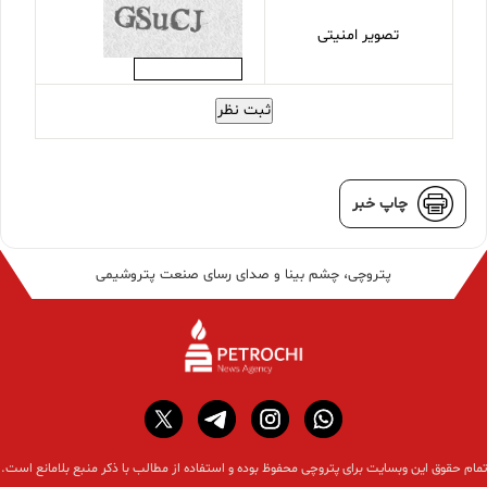
تصویر امنیتی
ثبت نظر
چاپ خبر
پتروچی، چشم بینا و صدای رسای صنعت پتروشیمی
تمام حقوق این وبسایت برای پتروچی محفوظ بوده و استفاده از مطالب با ذکر منبع بلامانع است.