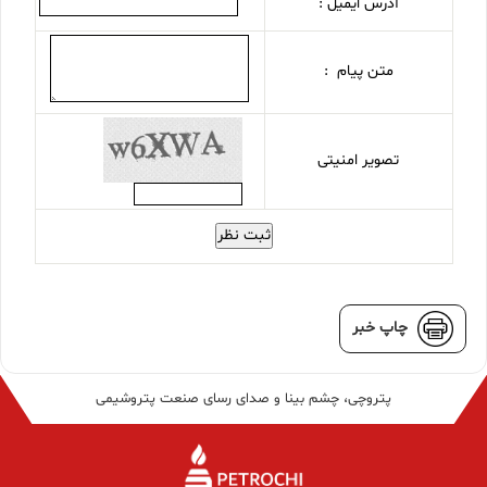
آدرس ایمیل :
متن پیام :
تصویر امنیتی
ثبت نظر
چاپ خبر
پتروچی، چشم بینا و صدای رسای صنعت پتروشیمی