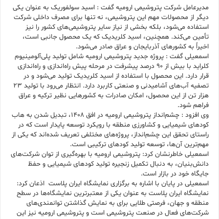
مدیرعامل شرکت پتروشیمی ارومیه گفت : اسید سولفوریک به عنوان یکی
دیگر از محصولات مهم این پتروشیمی، نه تنها برای مصرف داخلی شرکت
استفاده می‌شود، بلکه بخشی از نیاز سایر پتروشیمی‌های کشور را نیز
تأمین می‌کند. همچنین، اسید کلریدیک که یک محصول جانبی است،
اخیراً به کشورهای آذربایجان و عراق صادر می‌شود.
اسمعیلی گفت : پروژه جدید پتروشیمی ارومیه شامل تولید پلی‌آلومینیوم
کلراید با بیش از ۹۰ درصد پیشرفت در مرحله پیش راه‌اندازی و راه‌اندازی
قرار دارد. این محصول با استفاده از اسید کلریدیک تولید می‌شود و در
تصفیه آب‌های آشامیدنی و صنعتی کاربرد دارد. انتظار می‌رود با تولید ۲۳
هزار تن از این محصول، امکان صادرات به کشورهایی نظیر ترکیه و عراق
فراهم شود.
وی افزود : چشم‌انداز پتروشیمی ارومیه در افق ۱۴۰۸، تبدیل شدن به هاب
کودهای شیمیایی و کشاورزی منطقه با رویکرد توسعه پایدار است که در
راستای تحقق این چشم‌انداز، پروژه‌های مختلفی تعریف شده‌اند که یکی از
مهم‌ترین آن‌ها، توسعه تولید کودهای ترکیبی است.
اسمعیلی خاطرنشان کرد: پتروشیمی ارومیه با بهره‌گیری از توان شرکت‌های
دانش‌بنیان، به دنبال تکمیل زنجیره تولید کودهای شیمیایی و حفظ
جایگاه خود در بازار است.
اسمعیلی در پایان با اشاره به برگزاری نمایشگاه ایران پلاست اذعان کرد:
نمایشگاه ایران پلاست به عنوان یکی از معتبرترین نمایشگاه‌ها در سطح
منطقه و جهان، فرصتی طلایی برای به نمایش گذاشتن توانمندی‌های
شرکت‌های فعال در صنعت پتروشیمی است و پتروشیمی ارومیه نیز این