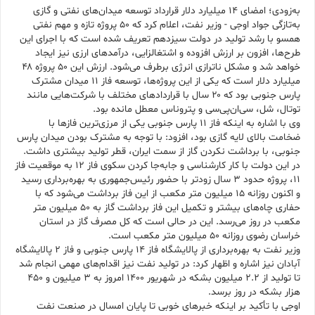
به‌زودی؛ امضای ۱۴ میلیارد دلار قرارداد توسعه میدان‌های نفتی و گازی
به‌تازگی جواد اوجی - وزیر نفت، اعلام کرد که ۵۰ پروژه تازه و مهم نفتی
همسو با رشد تولید در دولت سیزدهم تعریف شده است که با اجرای این
طرح‌ها، افزون بر ارزش افزوده و اشتغالزایی، درآمدهای ارزی نیز ایجاد
خواهد شد و مشکل ناترازی انرژی برطرف می‌شود. ارزش این ۵۰ پروژه ۴۸
میلیارد دلار است که یکی از این پروژه‌ها، توسعه فاز ۱۱ میدان مشترک
پارس جنوبی بود که ۲۰ سال با قراردادهای مختلف با شرکت‌هایی مانند
توتال، شل، سی‌ان‌پی‌سی و پتروناس معطل مانده بود.
وی با اشاره به اینکه فاز ۱۱ پارس جنوبی یکی از مرزی‌ترین فازها با
ضخامت بالای لایه گازی بود، افزود: با توجه به مشترک بودن میدان پارس
جنوبی، با برداشت نکردن گاز از سمت ایران، قطر تولید بیشتری داشت.
در این دولت با کار کارشناسی و جابه‌جا کردن سکوی فاز ۱۲ به موقعیت فاز
۱۱، پروژه حدود ۳ سال زودتر با حضور رئیس‌جمهوری به بهره‌برداری رسید
و اکنون روزانه ۱۵ میلیون متر مکعب از این فاز برداشت می‌شود که با
حفاری چاه‌های بیشتر و تکمیل این فاز برداشت گاز به ۵۰ میلیون متر
مکعب در روز می‌رسد. این در حالی است که کل مصرف گاز در استان
خراسان رضوی روزانه ۵۰ میلیون متر مکعب است.
وزیر نفت به بهره‌برداری از پالایشگاه فاز ۱۴ پارس جنوبی و فاز ۲ پالایشگاه
آبادان نیز اشاره و اظهار کرد: در تولید نفت نیز اقدام‌های مهمی انجام شد
تا تولید از ۲.۲ میلیون بشکه در شهریور ۱۴۰۰ امروز به ۳ میلیون و ۴۵۰
هزار بشکه در روز برسد.
اوجی با تأکید بر اینکه خبرهای خوبی تا پایان امسال در صنعت نفت