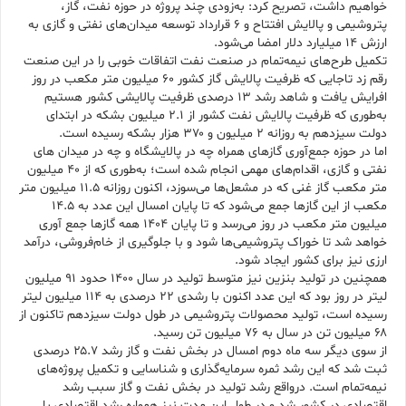
خواهیم داشت، تصریح کرد: به‌زودی چند پروژه‌ در حوزه نفت، گاز،
پتروشیمی و پالایش افتتاح و ۶ قرارداد توسعه میدان‌های نفتی و گازی به
ارزش ۱۴ میلیارد دلار امضا می‌شود.
تکمیل طرح‌های نیمه‌تمام در صنعت نفت اتفاقات خوبی را در این صنعت
رقم زد تاجایی که ظرفیت پالایش گاز کشور ۶۰ میلیون متر مکعب در روز
افرایش یافت و شاهد رشد ۱۳ درصدی ظرفیت پالایشی کشور هستیم
به‌طوری که ظرفیت پالایش نفت کشور از ۲.۱ میلیون بشکه در ابتدای
دولت سیزدهم به روزانه ۲ میلیون و ۳۷۰ هزار بشکه رسیده است.
اما در حوزه جمع‌آوری گازهای همراه چه در پالایشگاه و چه در میدان های
نفتی و گازی، اقدام‌های مهمی انجام شده است؛ به‌طوری که از ۴۰ میلیون
متر مکعب گاز غنی که در مشعل‌ها می‌سوزد، اکنون روزانه ۱۱.۵ میلیون متر
مکعب از این گازها جمع می‌شود که تا پایان امسال این عدد به ۱۴.۵
میلیون متر مکعب در روز می‌رسد و تا پایان ۱۴۰۴ همه گازها جمع آوری
خواهد شد تا خوراک پتروشیمی‌ها شود و با جلوگیری از خام‌فروشی، درآمد
ارزی نیز برای کشور ایجاد شود.
همچنین در تولید بنزین نیز متوسط تولید در سال ۱۴۰۰ حدود ۹۱ میلیون
لیتر در روز بود که این عدد اکنون با رشدی ۲۲ درصدی به ۱۱۴ میلیون لیتر
رسیده است، تولید محصولات پتروشیمی در طول دولت سیزدهم تاکنون از
۶۸ میلیون تن در سال به ۷۶ میلیون تن رسید.
از سوی دیگر سه ماه دوم امسال در بخش نفت و گاز رشد ۲۵.۷ درصدی
ثبت شد که این رشد ثمره سرمایه‌گذاری و شناسایی و تکمیل پروژه‌های
نیمه‌تمام است. درواقع رشد تولید در بخش نفت و گاز سبب رشد
اقتصادی در کشور شد و در طول این مدت نیز همواره رشد اقتصادی با