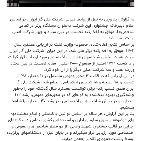
به گزارش پتروچی به نقل از روابط عمومی شرکت ملی گاز ایران، بر اساس
اعلام دبیرخانه جشنواره، این شرکت به‌عنوان دستگاه برتر در تمامی
شاخص‌ها، موفق به اخذ رتبه نخست در بین ستاد و چهار شرکت اصلی
وزارت نفت شد.
بر اساس نتایج اعلام‌شده، مجموعه وزارت نفت در ارزیابی عملکرد سال
۱۴۰۲، موفق به اخذ رتبه برتر ملی شد. در این میان، شرکت ملی گاز ایران
نیز در هر دو بخش شاخص­های عمومی و اختصاصی مورد ارزیابی قرار گرفت
و با کسب ۱۷۹۴ امتیاز از مجموع ۲۰۰۰ امتیاز، مقام نخست در بین ستاد
وزارت نفت و سه شرکت اصلی دیگر را از آن خود کرد.
در این ارزیابی که در قالب ۳ محور عمومی مشتمل بر ۱۱ معیار، ۳۸
شاخص، ۹۸ سنجه و ۱۵ شاخص اختصاصی انجام شد، شرکت ملی گاز
ایران ضمن کسب رتبه برتر، توانست عملکرد سال گذشته خود را به‌طور
چشمگیری بهبود ببخشد؛ به گونه‌ای که در محورهای عمومی، رشد ۱۰۲
امتیازی و در بخش شاخص‌های اختصاصی نیز رشد ۴۷ امتیازی را شاهد
هستیم.
بنا بر این گزارش، هر ساله بر اساس قوانین بالادستی و ابلاغ بخشنامه­
های موضوعه از سوی سازمان اداری و استخدامی کشور، تمامی دستگاه­های
اجرایی در قالب جشنواره شهید رجایی، از دو منظر شاخص‌های عمومی و
اختصاصی مورد ارزیابی قرار می­گیرند و در پایان نیز، از دستگاه­های برگزیده
توسط ریاست‌جمهوری تقدیر به‌عمل می­آید.