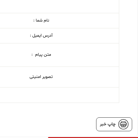
نام شما :
آدرس ایمیل :
متن پیام :
تصویر امنیتی
چاپ خبر