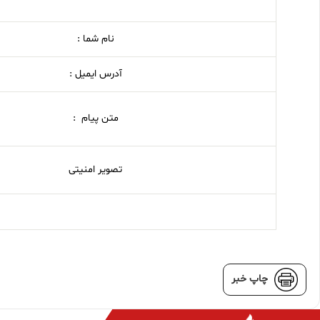
نام شما :
آدرس ایمیل :
متن پیام :
تصویر امنیتی
چاپ خبر