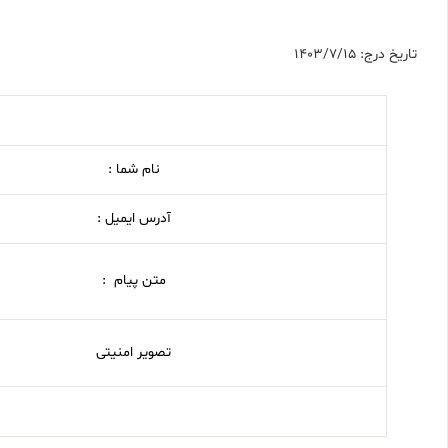
تاریخ درج: 1403/7/15
نام شما :
آدرس ایمیل :
متن پیام :
تصویر امنیتی