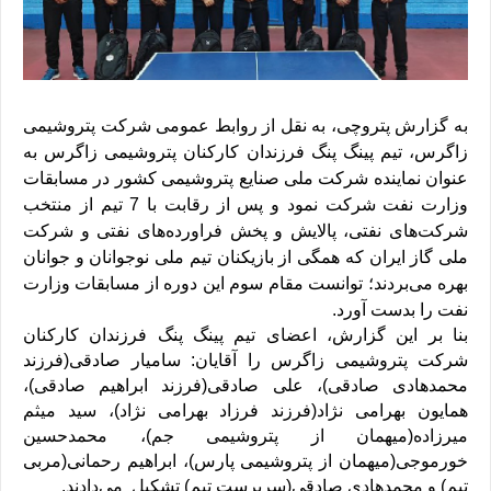
به گزارش پتروچی، به نقل از روابط عمومی شرکت پتروشیمی
زاگرس، تیم پینگ پنگ فرزندان کارکنان پتروشیمی زاگرس به
عنوان نماینده شرکت ملی صنایع پتروشیمی کشور در مسابقات
وزارت نفت شرکت نمود و پس از رقابت با 7 تیم از منتخب
شرکت‌های نفتی، پالایش و پخش فراورده‌های نفتی و شرکت
ملی گاز ایران که همگی از بازیکنان تیم ملی نوجوانان و جوانان
بهره می‌بردند؛ توانست مقام سوم این دوره از مسابقات وزارت
نفت را بدست آورد.
بنا بر این گزارش، اعضای تیم پینگ پنگ فرزندان کارکنان
شرکت پتروشیمی زاگرس را آقایان: سامیار صادقی(فرزند
محمدهادی صادقی)، علی صادقی(فرزند ابراهیم صادقی)،
همایون بهرامی نژاد(فرزند فرزاد بهرامی نژاد)، سید میثم
میرزاده(میهمان از پتروشیمی جم)، محمدحسین
خورموجی(میهمان از پتروشیمی پارس)، ابراهیم رحمانی(مربی
تیم) و محمدهادی صادقی(سرپرست تیم) تشکیل می‌دادند.