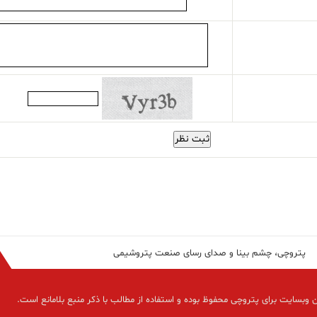
ثبت نظر
پتروچی، چشم بینا و صدای رسای صنعت پتروشیمی
 وبسایت برای پتروچی محفوظ بوده و استفاده از مطالب با ذکر منبع بلامانع است.