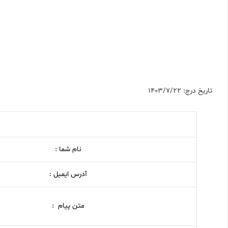
تاریخ درج: 1403/7/22
نام شما :
آدرس ایمیل :
متن پیام :