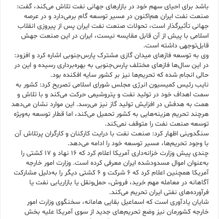
باشد برای احیای سهم خود در بازارهای جهانی نفت تلاش می‌کند، گفت:
صنعت نفت ایران هم‌اکنون در مسیر توسعه گام برمی‌دارد و در عرصه
جهانی تأثیرگذار است، تحولات صنعت نفت ایران پس از پیروزی انقلاب
اسلامی با پیش از آن قابل مقایسه نیست، ایران در این صنعت جهش
قابل‌توجهی داشته است.
وی به توسعه فازهای میدان گازی مشترک پارس‌جنوبی اشاره کرد و افزود:
در این سال‌ها فازهای مختلف پارس‌جنوبی به بهره‌برداری رسیده و این در
حالی انجام شده که تحریم‌ها نیز بر کشور سایه افکنده بود.
نایب رئیس کمیسیون انرژی مجلس شورای اسلامی تصریح کرد: کشور به‌
سمت اهداف خود در تولید نفت و پتروشیمی حرکت می‌کند و با تلاش و
همت به هدفش در افزایش تولید گاز نیز می‌رسد. این موارد نشان می‌دهد
هرچند تحریم هزینه‌هایی به کشور تحمیل می‌کند، اما قطار توسعه به‌ویژه
توسعه صنعت نفت را متوقف نمی‌کند.
سنگدوینی اظهار کرد: صنعت نفت با درایت کارکنان و کارگران پرتلاش آن
با وجود تحریم‌ها، مسیر توسعه خود را ادامه می‌دهد.
چندی پیش وزارت خزانه‌داری آمریکا اعلام کرد که ۱۶ نهاد و ۱۷ کشتی را
به‌عنوان اموال مسدودشده ایران معرفی کرده است. وزارت امور خارجه
آمریکا همچنین اعلام کرد که 6 شرکت و 6 کشتی دیگر را به‌دلیل مشارکت
آگاهانه در معامله مهم خرید، فروش، حمل‌ونقل یا بازاریابی نفت یا
فرآورده‌های نفتی ایران تحریم می‌کند.
شایان یادآوری است که اسماعیل بقایی هامانه، سخنگوی وزارت امور
خارجه کشورمان نیز وضع تحریم‌های جدید از سوی آمریکا علیه بخش