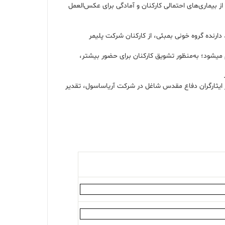
ز بیماری‌های احتمالی کارکنان و آمادگی برای عکس‌العمل
دی، دارنده گروه خونی بمبئی، از کارکنان شرکت پلیمر
وی با اشاره به اینکه تداوم برگزاری دوره‌‌های اهدا خون در آریاساسول تبدیل به فرهنگ شده است، افزود: در هر دوره خونگیری که در دو شیف روز و شب انجام می‎شود؛ به‌منظور تشویق کارکنان برای حضور بیشتر،
یان رسید، از سید ابوالقاسم علوی به‌عنوان یکی از ایثارگران دفاع مقدس شاغل در شرکت آریاساسول، تقدیر