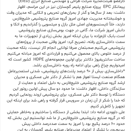
کارعضو هیئت‌مدیره شرکت طراحی و مهندسی صنایع انرژی (EIED)
پیمانکار EPC پروژه صنایع پلیمر گچساران نیز در این مراسم، اظهار
داشت: بعد از سال‌ها و گذر از بحران‌های تحریمی و اتکایی که مدیران وقت
و خوشبختانه مدیریت جهادی امروز گروه صنایع پتروشیمی خلیج‌فارس
دارند، خلأ لایسنسورهای اصلی مثل بازل و میتسویی را گذراندیم و اتکا و
دانش امروز شرکت ما، گامی در جهت بومی‌سازی صنایع پتروشیمی
است.بابک لازم‌زاده با بیان اینکه امروز بخش زیادی از تجهیزات ما به
سمت داخلی‌سازی رفته، تصریح کرد: امروز وقتی صحبت از پروژه‌های
پتروشیمی می‌کنیم صحبتمان صرفا توانایی انجام کار نیست، بلکه صحبت
از درصد خلوص بالای محصول می‌کنیم و قراردادی که امروز مبادله می‌کنیم
ساخت سانتریفیوژ دکانتر برای اولین مجموعه‌های HDPE کشور است که
امیدواریم چراغ راهی برای ادامه راه رویه داخلی‌سازی باشد.
*داخلی‌سازی بیش از ۹۰ درصد پلنت‌های پتروشیمی، شدنی استمدیرعامل
همگام صنعت ایستا اهواز هم با تشکر از دکتر علی عسکری و مدیران
ارشد گروه صنایع پتروشیمی خلیج‌فارس به دلیل اعتماد و حمایت از
سازندگان داخلی، اظهار داشت: ما حدود دو سال پیش اولین روتور این
دستگاه را توسط دکتر علی عسکری، برای پتروشیمی اروند رونمایی کردیم
که خدا را شکر از آن زمان در سرویس قرار گرفته و راهی شد برای اینکه این
تجهیز را کامل‌تر کنیم.
علی داوودی ادامه داد: ابتدا بخشی از دستگاه را ساختیم و به‌خاطر حمایتی
که در گروه صنایع پتروشیمی خلیج‌فارس از ما شد توانستیم این بخش که
حدود ۶۰ درصد پکیج بود را امروز به سمت صددرصد داخلی پیش
ببریم.وی با تشکر از اعتماد مدیرعامل صنایع پلیمر گچساران به این