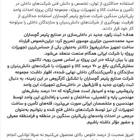
استفاده حداکثری از توان، تخصص و دانش فنی شرکت‌های داخلی در
تأمین و ساخت کالا و تجهیزات پروژه، مجموعه ارکان پروژه احداث واحد
پلی‌اتیلن سنگین شرکت صنایع پلیمر گچساران استفاده حداکثری از
ظرفیت بهره‌گیری از شرکت‌های دانش‌بنیان و سازندگان داخلی را سرلوحه
کار خود قرار دادند.
هدف؛ ثبت رکورد جدید در داخلی‌سازی در صنایع پلیمر گچساران
سید محمدحسین جزایری موسوی تصریح کرد: دراین‌خصوص قرارداد
ساخت تجهیز سانتریفیوژ دکانتر به‌عنوان یکی از حساس‌ترین تجهیزات
پروژه با شرکت ایرانی همگام صنعت منعقد می‌شود.
وی با بیان اینکه «در این پروژه بر اساس همین رویه، تاکنون
سفارش‌گذاری بالغ بر
۷۰
درصد کالا و تجهیزات با شرکت‌های دانش‌بنیان و
سازندگان و تأمین‌کنندگان داخلی نهایی شده»، اظهار داشت: مجموعه
شرکت صنایع پلیمر گچساران با تشکیل کارگروهی در این زمینه، به دنبال
ثبت رکوردی جدید و قابل‌قبول در داخلی‌سازی تجهیزات این واحد
پتروشیمی بوده و امیدوار است همان‌گونه که
۱۰۰
درصد بخش‌های
مهندسی پایه و تفصیلی، ساختمان و نصب و راه‌اندازی این واحد توسط
مهندسین و متخصصان ایرانی صورت می‌پذیرد، قله‌های تأمین و ساخت
تجهیزات آن نیز توسط شرکت‌های داخلی فتح شده و بتوانیم به‌عنوان
مرجعی در احداث واحدهای پلی‌اتیلن سنگین در منطقه و فرامنطقه معرفی
و حضور مؤثر داشته باشیم.
امروز صحبت از درصد خلوص بالای محصول می‌کنیم نه صرفا توانایی انجام