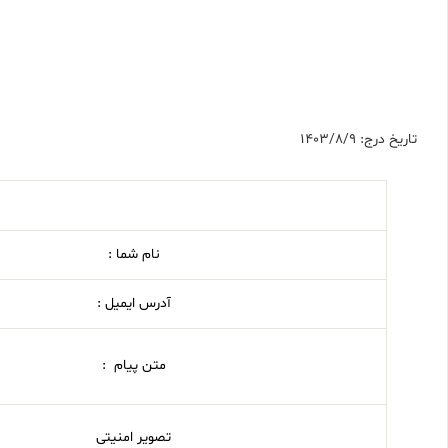
تاریخ درج: 1403/8/9
نام شما :
آدرس ایمیل :
متن پیام :
تصویر امنیتی