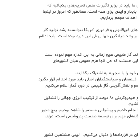
ما باید در برابر تأثیرات منفی تحریم‌های یکجانبه که
یدار و ایمن برای همه است. همانطور که امروز در اینجا
 اهداف مجمع برداریم.
ولید گاز طبیعی ایران از سال ۲۰۱۱ همواره روندی صعودی داشته و تحریم‌های غیرقانونی و فرامرزی آمریکا نتوانسته رشد تولید گاز
را متوقف یا معکوس کند. به‌علاوه، در سال‌های ۲۰۱۲ تا ۲۰۲۲ تولید گاز طبیعی ایران به‌طور متوسط سالانه ۵.۲ درصد رشد کرده است که بیش از ۲.۵ برابر رشد میانگین جهانی طی این دوره بوده است. باید اعلام
د. گاز طبیعی هیچ زمانی به این اندازه مهم نبوده است
ش‌هایی هستند که حل آنها عزم عمومی میان کشورهای
خود را با نیجریه به اشتراک بگذارند.
نفعان و سیاستگذاران اصلی باید مورد احترام قرار بگیرد
و نقش‌آفرینی گاز طبیعی در دوره گذار اعلام می‌کنیم.
حیان عبدالغنی عبدالزهرا - وزیر نفت عراق نیز با تأکید بر لزوم توسعه صنعت گاز گفت: عراق خواهان سرمایه‌گذاری در انرژی‌های پاک و صنعت گاز است. منابع هیدروکربنی ۸۰ درصد از ترکیب انرژی جهانی را تشکیل
 انجام دادیم و پیشرفتی مستمر را شاهد بودیم. پنج مجوز
 گاز مؤلفه‌ای مهم برای توسعه صنعت پتروشیمی است، عراق
ان در قراردادها را دنبال می‌کنیم. لیبی هشتمین کشور