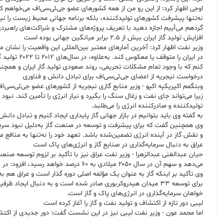
اوجی اظهار کرد: از این رو من از همه کشورهای عضو جی‌ئی‌سی‌اف می‌خواهم که 
نه‌تنها پیشرفت کشورهای تولیدکننده، بلکه برنامه جهانی محیط زیست را نیز 
گردهم می‌آییم اجازه دهید با تعریف پروژه‌های مشترک و شراکت‌های راهبردی
افزایش تولید گاز ایران بیش از ۲.۵ برابر میانگین جهانی بوده است
کنم که با وجود تمام مشکلات تحریمی، روند صعودی تولید گاز ایران و همچن
درخواست نیجریه از اعضای جی‌ئی‌سی‌اف برای تبادل دانش و فناوری
وبنگمم اکپریکپه اکپو - وزیر منابع گازی نیجریه از کشورهای عضو جی‌ئی‌سی‌
زیرا می‌تواند جای نفت و زغال سنگ را بگیرد و نیاز انرژی را تأمین کند. ن
تولیدکننده و صادرکننده انرژی را می‌طلبد.
به گفته وی باید بتوانیم در بازار جهانی گاز پایداری ایجاد کنیم و تبادل دان
وی همچنین گفت که برای پیشرفت و توسعه در صنعت گاز به‌دلیل نبود سرمایه
و نقش گاز در آینده انرژی تضمین‌شده باشد. تعهد خود را نه‌تنها به منافع 
عراق به دنبال سرمایه‌گذاری در صنایع گاز و انرژی‌های پاک است
می‌دهد و سهم آن در سال ۲۰۵۰ میلادی به ۶۰ درصد خواهد رسید، افزود: در عراق تلاش کردیم با افزایش تولید نفت، یکی از بازیگران اصلی در بازارهای جهانی باشیم.
وی تأکید بر اینکه گاز به عنوان یک مؤلفه اصلی دوره گذار است و عراق هم ب
برای توسعه ۳۳ میدان هیدروکربوری صادر شده است و به دنبال ای
خواهان سرمایه‌گذاری در انرژی‌های پاک و گاز است.
لیبی دور تازه از اکتشاف‌ و تولید نفت و گاز را آغاز کرده است
اما محمد عون - وزیر نفت لیبی نیز در این نشست گفت: دور جدیدی از اکتشاف‌