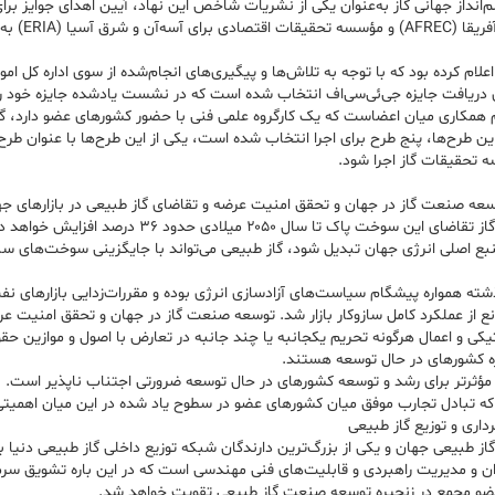
‌انداز جهانی گاز به‌عنوان یکی از نشریات شاخص این نهاد، آیین اهدای جوایز برا
در صنعت گاز و 
اعلام کرده بود که با توجه به تلاش‌ها و پیگیری‌های انجام‌شده از سوی اداره کل امو
 دریافت جایزه جی‌ئی‌سی‌اف انتخاب شده است که در نشست یادشده جایزه خود را
 همکاری میان اعضاست که یک کارگروه علمی فنی با حضور کشورهای عضو دارد، گفت
 تحقیقات گاز اجرا شود.
سعه صنعت گاز در جهان و تحقق امنیت عرضه و تقاضای گاز طبیعی در بازارهای جه
ن از سهم زغال سنگ پیشی گیرد و تا سال ۲۰۴۰ به‌عنوان منبع اصلی انرژی جهان تبدیل شود، گاز طبیعی می‌تواند با ج
ته همواره پیشگام سیاست‌های آزادسازی انرژی بوده و مقررات‌زدایی بازارهای نفت 
انع از عملکرد کامل سازوکار بازار شد. توسعه صنعت گاز در جهان و تحقق امنیت ع
 و اعمال هرگونه تحریم یکجانبه یا چند جانبه در تعارض با اصول و موازین حقوق 
یژه کشورهای در حال توسعه هستند.
قش مؤثرتر برای رشد و توسعه کشورهای در حال توسعه ضرورتی اجتناب ناپذیر است.
که تبادل تجارب موفق میان کشورهای عضو در سطوح یاد شده در این میان اهمیتی 
داری و توزیع گاز طبیعی
ده گاز طبیعی جهان و یکی از بزرگ‌ترین دارندگان شبکه توزیع داخلی گاز طبیعی دن
 توان و مدیریت راهبردی و قابلیت‌های فنی مهندسی است که در این باره تشویق س
ی عضو مجمع در زنجیره توسعه صنعت گاز طبیعی تقویت خواهد شد.