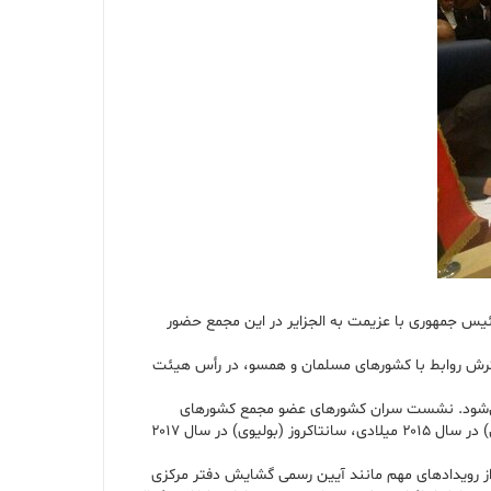
رئیس جمهوری با عزیمت به الجزایر در این مجمع حضور
منطقه‌ای و بین‌المللی و گسترش روابط با کشورهای مسلمان و همسو، در رأس هیئت
ر است که با فاصله‌ای حدود ۱۴ سال پس از سفر سال ۱۳۸۹ رئیس دولت دهم انجام می‌شود. نشست سران کشورهای عضو مجمع کشورهای
صادرکننده گاز هر دو سال یکبار برگزار می‌شود، دوحه (قطر) در سال ۲۰۱۱ میلادی، مسکو (فدراسیون روسیه) در سال ۲۰۱۳ میلادی، تهران (جمهوری اسلامی ایران) در سال ۲۰۱۵ میلادی، سانتاکروز (بولیوی) در سال ۲۰۱۷
 از رویدادهای مهم مانند آیین رسمی گشایش دفتر مرکزی