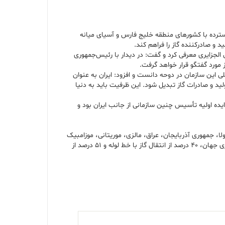
ت گسترده با کشورهای منطقه خلیج فارس و آسیای میانه
 و صادرکننده گاز را فراهم کند.
ان الجزایری معرفی کرد و گفت: در دیدار با رئیس‌جمهوری
مورد گفتگو قرار خواهد گرفت.
ن سازمان در دوحه دانست و افزود: ایران به عنوان
ید و صادرات گاز تبدیل شود. این ظرفیت باید به دنیا
است که ایران، روسیه، قطر و تعدادی از دیگر کشورهای صادرکننده گاز، در ۲۳ دسامبر ۲۰۰۸ تأسیس کردند. ایده اولیه تأسیس چنین سازمانی از جانب ایران بود و
نیداد و توباگو، امارات و ونزوئلا، ۱۲عضو اصلی جی‌ئی‌سی‌اف هستند و آنگولا، جمهوری آذربایجان، عراق، مالزی، موریتانی، موزامبیک
و پرو به‌عنوان ناظر در مجمع کشورهای صادرکننده گاز شرکت می‌کنند. اعضای مجمع کشورهای صادرکننده گاز ۳۹ درصد از تولید گاز جهان، ۶۹ درصد از ذخایر گازی جهان، ۴۰ درصد از انتقال گاز با خط لوله و ۵۱ درصد از