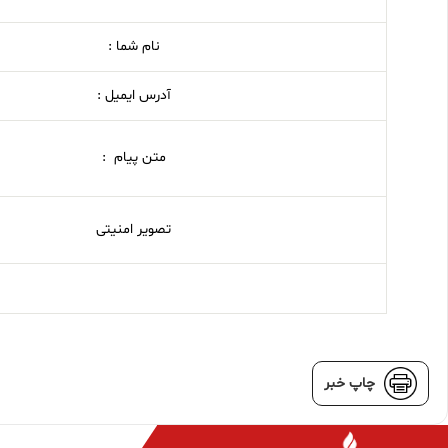
نام شما :
آدرس ایمیل :
متن پیام :
تصویر امنیتی
چاپ خبر