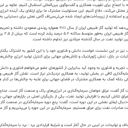
با اجماع برای تقویت همکاری و گفت‌وگوی بین‌المللی استقبال کنیم. علاوه بر این 
مختل می‌کند، دفاع کنیم. این مسئولیت مشترک ما برای ارتقای یک آینده انرژی پا
 و استفاده از زیرساخت‌های ایجاد شده جی‌ئی‌سی‌اف گامی عملی برای دستیابی به
وزیر نفت اظهار کرد: آخرین آمارهای معتبر بین‌المللی این واقعیت را نشان می‌دهد که ت
در ایران 
ین تولید نفت در سال گذشته میلادی نیز تداوم داشته است.
اف نیز در این نشست خواست دانش و فناوری خود را با این کشور به اشتراک بگذارن
بود ثبات در بازار، تنش ژئوپلتیک و تلاش‌های جهانی برای کنترل تولید انرژی چال
ش، تجربه و فناوری به وجود آید بنابراین از کشورهای عضو می‌خواهم فناوری و دانش 
‌گذاری کافی در بخش تولید، به همکاری نزدیک‌تر نیاز است. نقش گاز طبیعی و ذی
ملی بلکه کمک به همکاری مشترک در فضای جهانی برای غلبه به چالش‌ها در کنار هم 
ه‌دنبال ایفای نقشی در این دوره است، گفت: پنج دوره سرمایه‌گذاری در صنعت گاز
جاد ظرفیت صادرات نفت برای عراق هستیم. سرمایه‌گذاری در این حوزه را می‌پذیریم و
 و تولیدات در لیبی در حال آغاز است و شرایط قراردادی برد - برد با سرمایه‌گذار