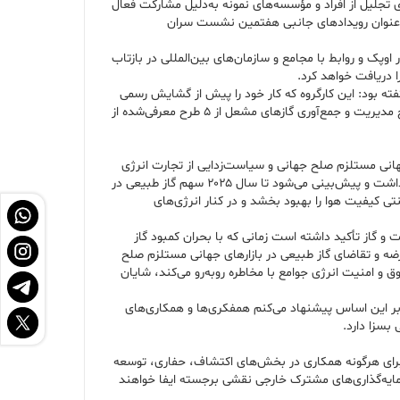
ی تجلیل از افراد و مؤسسه‌های نمونه به‌دلیل مشارکت فعال
سرانجام امضای امضای یادداشت تفاهم با کمیسیون انرژی آفریقا (AFREC) و مؤسسه تحقیقات اقتصادی برای آسه‌آن و شرق آسیا (ERIA) به‌عنوان رویدادهای جانبی هفتمین نشست سران
ر اوپک و روابط با مجامع و سازمان‌های بین‌المللی در بازتاب
 دریافت خواهد کرد.
ه بود: این کارگروه که کار خود را پیش از گشایش رسمی
مرکز آغاز و تاکنون ۳۰ طرح ارسالی از کشورهای عضو را بررسی کرده و از میان این طرح‌ها، پنج طرح برای اجرا انتخاب شده است، یکی از این طرح‌ها با عنوان طرح مدیریت و جمع‌آوری گازهای مشعل از ۵ طرح معرفی‌شده از
انی مستلزم صلح جهانی و سیاست‌زدایی از تجارت انرژی
است، براساس پیش‌بینی‌های گزارش چشم‌انداز مجمع کشورهای صادرکننده گاز تقاضای این سوخت پاک تا سال ۲۰۵۰ میلادی حدود ۳۶ درصد افزایش خواهد داشت و پیش‌بینی می‌شود تا سال ۲۰۲۵ سهم گاز طبیعی در
ایگزینی سوخت‌های سنتی کیفیت هوا را بهبود بخشد و در کنار انرژی‌های
و گاز تأکید داشته است زمانی که با بحران کمبود گاز
رضه و تقاضای گاز طبیعی در بازارهای جهانی مستلزم صلح
و امنیت انرژی جوامع با مخاطره روبه‌رو می‌کند، شایان
 بر این اساس پیشنهاد می‌کنم همفکری‌ها و همکاری‌های
بسزا دارد.
یا برای هرگونه همکاری در بخش‌های اکتشاف، حفاری، توسعه
رمایه‌گذاری‌های مشترک خارجی نقشی برجسته ایفا خواهند