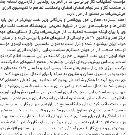
مؤسسه تحقیقات گاز جی‌ئی‌سی‌اف در الجزایر، رونمایی از تازه‌ترین نسخه چشم
جی‌ئی‌سی‌اف در دستور کار قرار دارند.
احمد اسدزاده، معاون امور بین‌الملل و بازرگانی وزیر نفت پیش‌تر در این باره 
تلاش‌ها و موفقیت‌های ایران در شرایط تحریمی، پژوهشگاه صنعت نفت برای
وی با بیان اینکه مؤسسه تحقیقات گاز جی‌ئی‌سی‌اف یکی از دستاوردهای مهم
طرف ایران پیشنهاد شده و قرار است به‌عنوان نخستین اولویت ازسوی مؤسسه
توسعه صنعت گاز در جهان مستلزم سیاست‌زدایی از تجارت انرژی است
جواد اوجی - وزیر نفت کشورمان هم روز گذشته در این نشست اعلام کرد: تو
ترکیب انرژی جها
تجدیدپذیر مسیری ممکن و مقرون به صرفه را برای انتقال انرژی مهیا کند.
وی تصریح کرد: ما همگی شاهد آن بودیم که اتحادیه اروپا که طی دهه‌های گذش
روبه‌رو شد به اعمال سیاست‌های غیر بازاری مانند سقف قیمتی روی‌آورد و م
جهانی و سیاست‌زدایی از تجارت انرژی است. بر این اساس تنش‌های ژئوپلیتیکی
یادآوردی است قربانیان به مخاطره انداختن امنیت انرژی مردم عادی و به‌و
وزیر نفت تأکید کرد ارتقای جایگاه مجمع در بازارهای جهانی گاز و ایفای ن
جمعی اعضای مجمع در سطوح راهبردی مدیریتی و فنی ارتقا یابند و معتقدم 
اعلام آمادگی ایران برای همکاری در بخش‌های اکتشاف، حفاری، توسعه بهره‌بر
وزیر نفت افزود: ایران به‌عنوان یکی از بزرگ‌ترین دارندگان ذخایر اثبات ش
بهره‌برداری و توزیع گاز طبیعی آمادگی دارد. تحقق این امر مستلزم افزایش
کرد. این راهبرد، راهبردی جمعی است و از طریق آن توان فناورانه کشورها