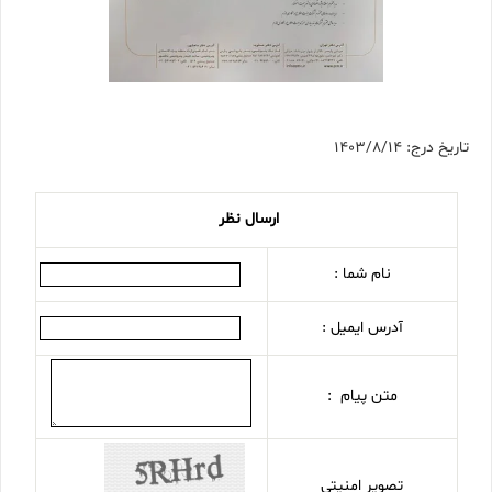
تاریخ درج: 1403/8/14
ارسال نظر
نام شما :
آدرس ایمیل :
متن پیام :
تصویر امنیتی