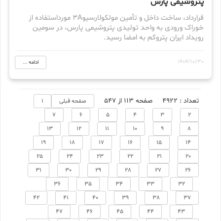
پتروشیمی پارس
قرارداد، ساخت داخل و تأمین مولکولارسیو3A مورداستفاده از
خوراک ورودی به واحد تولیدی پتروشیمی پارس، در سومین
رویداد ایران پتروکم به امضا رسید.
1404/10/30
ادامه ...
تعداد : 4922
صفحه 113 از 547
صفحه قبلی
1
7
6
5
4
3
2
13
12
11
10
9
8
19
18
17
16
15
14
25
24
23
22
21
20
31
30
29
28
27
26
36
35
34
33
32
42
41
40
39
38
37
47
46
45
44
43