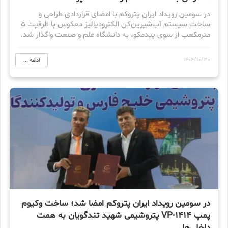
در سومین رویداد ایران پتروکم با امضای قراردادی طراحی و
ساخت سیستم آب‌شیرین‌کن الکترودیالیز معکوس با ظرفیت ۵
مترمکعب از سوی پیدمکو، به دانشگاه علم و صنعت واگذار شد.
1404/10/30
ادامه ...
در سومین رویداد ایران پتروکم امضا شد؛ ساخت وکیوم
پمپ VP-1414 پتروشیمی شهید تندگویان به همت