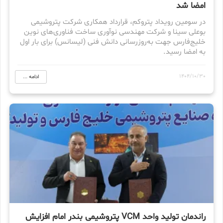
امضا شد
در سومین رویداد پتروکم، قرارداد همکاری شرکت پتروشیمی
بوعلی سینا و شرکت مهندسی نوآوری ساخت فناوری‌های نوین
خلیج‌فارس جهت به‌روزرسانی دانش فنی (لیسانس) برای بار اول
به امضا رسید.
1404/10/30
ادامه ...
راندمان تولید واحد VCM پتروشیمی بندر امام افزایش