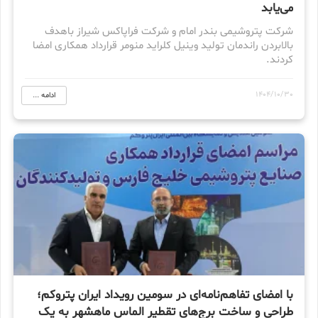
می‌یابد
شرکت پتروشیمی بندر امام و شرکت فراپاکس شیراز باهدف
باﻻبردن راندمان تولید وینیل کلراید منومر قرارداد همکاری امضا
کردند.
1404/10/30
ادامه ...
با امضای تفاهم‌نامه‌ای در سومین رویداد ایران پتروکم؛
طراحی و ساخت برج‌های تقطیر الماس ماهشهر به یک