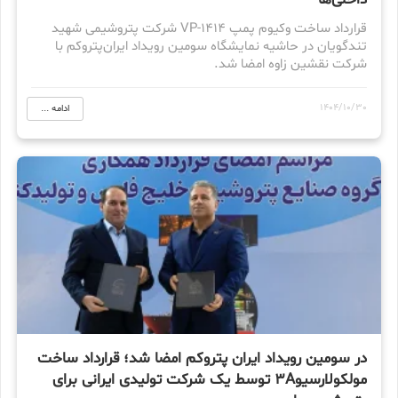
داخلی‌ها
قرارداد ساخت وکیوم پمپ VP-1414 شرکت پتروشیمی شهید
تندگویان در حاشیه نمایشگاه سومین رویداد ایران‌پتروکم با
شرکت نقشین زاوه امضا شد.
1404/10/30
ادامه ...
در سومین رویداد ایران پتروکم امضا شد؛ قرارداد ساخت
مولکولارسیو3A توسط یک شرکت تولیدی ایرانی برای