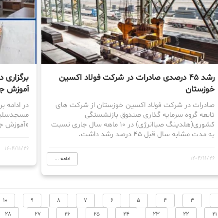
رشد ۴۵ درصدی صادرات در شرکت فولاد اکسین
برگزاری 
خوزستان
آموزش ج
صادرات در شرکت فولاد اکسین خوزستان از شرکت های
در ادامه ب
تابعه گروه سرمایه گذاری صندوق بازنشستگی
مسجدسلیما
کشوری(هلدینگ صباانرژی) در ۱۰ ماهه سال جاری نسبت
«آموزش جا
به مدت مشابه سال قبل ۴۵ درصد رشد داشت.
1404/11/26
1404/11/26
ادامه ...
10
9
8
7
6
5
4
3
28
27
26
25
24
23
22
21