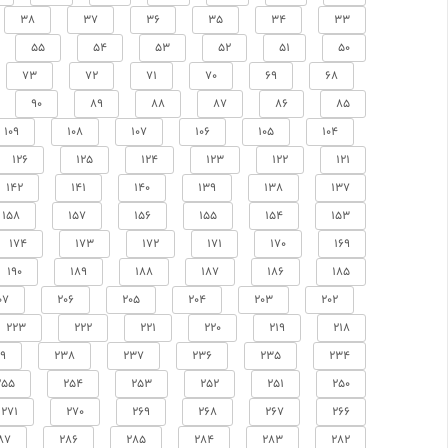
38
37
36
35
34
33
55
54
53
52
51
50
73
72
71
70
69
68
90
89
88
87
86
85
109
108
107
106
105
104
126
125
124
123
122
121
142
141
140
139
138
137
158
157
156
155
154
153
174
173
172
171
170
169
190
189
188
187
186
185
07
206
205
204
203
202
223
222
221
220
219
218
9
238
237
236
235
234
255
254
253
252
251
250
271
270
269
268
267
266
87
286
285
284
283
282