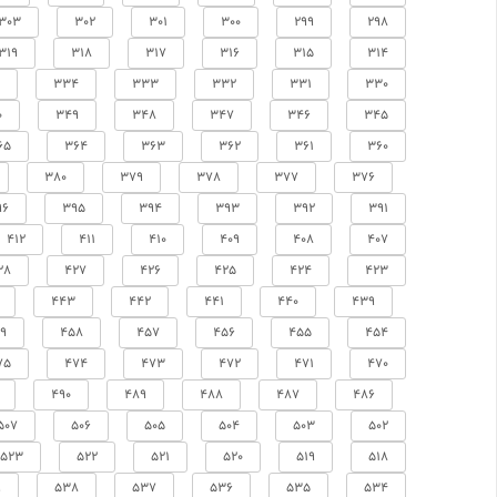
303
302
301
300
299
298
319
318
317
316
315
314
334
333
332
331
330
0
349
348
347
346
345
65
364
363
362
361
360
380
379
378
377
376
96
395
394
393
392
391
412
411
410
409
408
407
28
427
426
425
424
423
443
442
441
440
439
9
458
457
456
455
454
75
474
473
472
471
470
490
489
488
487
486
507
506
505
504
503
502
523
522
521
520
519
518
9
538
537
536
535
534