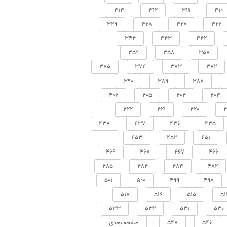
313
312
311
310
329
328
327
326
344
343
342
359
358
357
375
374
373
372
390
389
388
406
405
404
403
422
421
420
4
438
437
436
435
453
452
451
469
468
467
466
485
484
483
482
501
500
499
498
517
516
515
51
533
532
531
530
546
547
صفحه بعدی