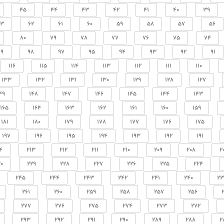
45
44
43
42
41
40
39
63
62
61
60
59
58
57
56
80
79
78
77
76
75
74
99
98
97
95
94
93
92
91
116
115
114
113
112
111
110
133
132
131
130
129
128
127
49
148
147
146
145
144
143
165
164
163
162
161
160
159
181
180
179
178
177
176
175
197
196
195
194
193
192
191
4
213
212
211
210
209
208
2
0
229
228
227
226
225
224
245
244
243
242
241
240
23
261
260
259
258
257
256
277
276
275
274
273
272
293
292
291
290
289
288
2