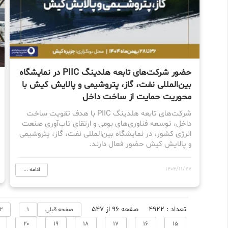
حضور شرکت‌های تابعه هلدینگ PIIC در نمایشگاه
بین‌المللی نفت، گاز، پتروشیمی و پالایش کیش با
محوریت حمایت از ساخت داخل
شرکت‌های تابعه هلدینگ PIIC با هدف تقویت ساخت
داخل، توسعه فناوری‌های بومی و ارتقای تاب‌آوری صنعت
انرژی کشور، در نمایشگاه بین‌المللی نفت، گاز، پتروشیمی
و پالایش کیش حضور فعال دارند.
1404/11/27
ادامه ...
تعداد : 4922
صفحه 96 از 547
صفحه قبلی
1
2
20
19
18
17
16
15