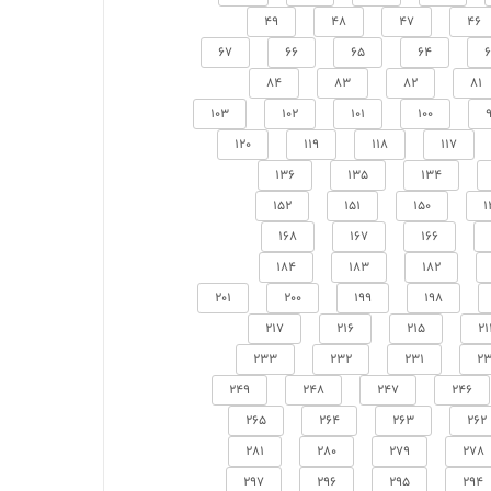
49
48
47
46
67
66
65
64
84
83
82
81
103
102
101
100
120
119
118
117
136
135
134
152
151
150
1
168
167
166
184
183
182
201
200
199
198
217
216
215
21
233
232
231
23
249
248
247
246
265
264
263
262
281
280
279
278
297
296
295
294