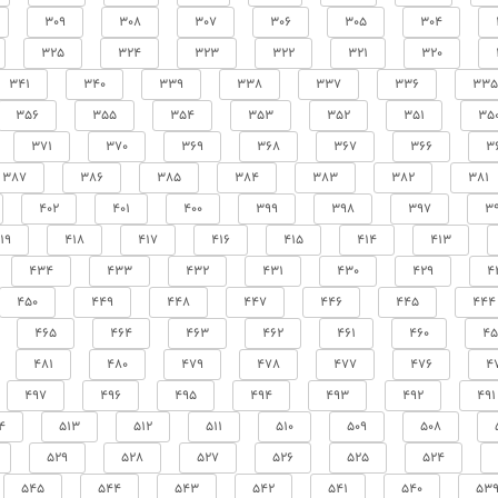
309
308
307
306
305
304
325
324
323
322
321
320
341
340
339
338
337
336
335
356
355
354
353
352
351
35
371
370
369
368
367
366
3
387
386
385
384
383
382
381
402
401
400
399
398
397
3
19
418
417
416
415
414
413
434
433
432
431
430
429
4
450
449
448
447
446
445
444
465
464
463
462
461
460
45
481
480
479
478
477
476
4
497
496
495
494
493
492
491
4
513
512
511
510
509
508
529
528
527
526
525
524
545
544
543
542
541
540
53