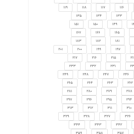
119
118
117
116
135
134
133
151
150
149
1
167
166
165
183
182
181
201
200
199
197
217
216
215
21
233
232
231
23
249
248
247
246
265
264
263
262
281
280
279
278
297
296
295
294
313
312
311
310
329
328
327
326
344
343
342
359
358
357