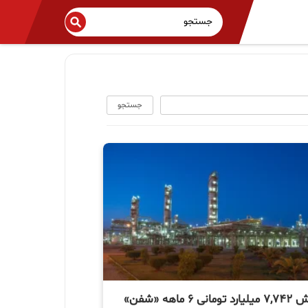
جستجو
 ماهه «شفن»