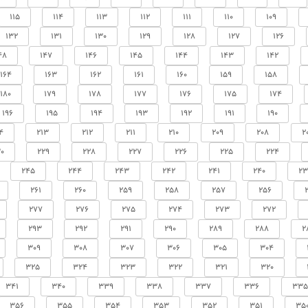
115
114
113
112
111
110
109
132
131
130
129
128
127
126
48
147
146
145
144
143
142
164
163
162
161
160
159
158
180
179
178
177
176
175
174
196
195
194
193
192
191
190
4
213
212
211
210
209
208
2
0
229
228
227
226
225
224
245
244
243
242
241
240
23
261
260
259
258
257
256
277
276
275
274
273
272
293
292
291
290
289
288
2
309
308
307
306
305
304
325
324
323
322
321
320
341
340
339
338
337
336
335
356
355
354
353
352
351
35