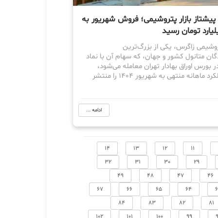
پیشتاز بازار پتروشیمی؛ فروش شهریور به
شیمی زاگرس، یکی از بزرگ‌ترین
ان متانول کشور و جهان، که سهام آن با نماد
 بورس اوراق بهادار تهران معامله می‌شود،
گزارش عملکرد ماهانه منتهی به شهریور ۱۴۰۴ را منتشر
ادامه ...
14
13
12
11
32
31
30
29
49
48
47
46
67
66
65
64
84
83
82
81
102
101
100
99