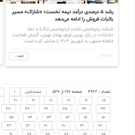
رشد ۵ درصدی درآمد نیمه نخست؛ «شاراک» مسیر
باثبات فروش را ادامه می‌دهد
شرکت پتروشیمی شازند (پتروشیمی اراک) با نماد
«شاراک» در بازار بورس اوراق بهادار تهران، گزارش فعالیت
ماهانه منتهی به شهریور ۱۴۰۴ را منتشر کرده است.
1404/7/10
ادامه ...
تعداد : 4922
صفحه 198 از 547
صفحه قبلی
1
20
19
18
17
16
15
38
37
36
35
34
33
55
54
53
52
51
50
73
72
71
70
69
68
90
89
88
87
86
85