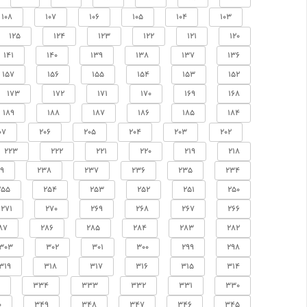
108
107
106
105
104
103
125
124
123
122
121
120
141
140
139
138
137
136
157
156
155
154
153
152
173
172
171
170
169
168
189
188
187
186
185
184
07
206
205
204
203
202
223
222
221
220
219
218
9
238
237
236
235
234
255
254
253
252
251
250
271
270
269
268
267
266
87
286
285
284
283
282
303
302
301
300
299
298
319
318
317
316
315
314
334
333
332
331
330
0
349
348
347
346
345