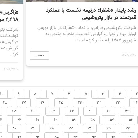
رشد پایدار «شفارا» درنیمه نخست با عملکرد
«زاگرس» 
قدرتمند در بازار پتروشیمی
۴,۴۹۸ میلیارد تومان رسید
شرکت پتروشیمی فارابی، با نماد «شفارا» در بازار بورس
شرکت پترو
اوراق بهادار تهران، گزارش فعالیت ماهانه منتهی به
تولیدکنندگ
شهریور ۱۴۰۴ را منتشر کرده است.
«زاگرس» در
کرد.
1404/7/10
ادامه ...
1404/7/10
10
9
8
7
6
5
4
3
2
28
27
26
25
24
23
22
21
45
44
43
42
41
40
39
63
62
61
60
59
58
57
56
80
79
78
77
76
75
74
98
97
96
95
94
93
92
91