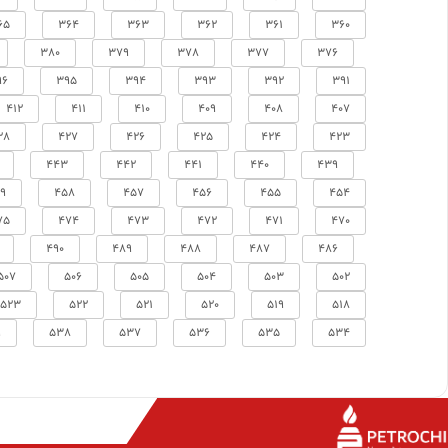
65
364
363
362
361
360
380
379
378
377
376
96
395
394
393
392
391
412
411
410
409
408
407
28
427
426
425
424
423
443
442
441
440
439
9
458
457
456
455
454
75
474
473
472
471
470
490
489
488
487
486
507
506
505
504
503
502
523
522
521
520
519
518
9
538
537
536
535
534