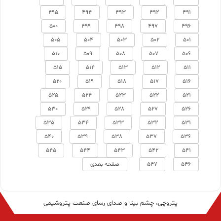
495
494
493
492
491
500
499
498
497
496
505
504
503
502
501
510
509
508
507
506
515
514
513
512
511
520
519
518
517
516
525
524
523
522
521
530
529
528
527
526
535
534
533
532
531
540
539
538
537
536
545
544
543
542
541
546
547
صفحه بعدی
پتروچی، چشم بینا و صدای رسای صنعت پتروشیمی