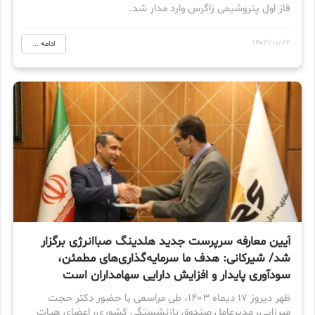
فاز اول پتروشیمی زاگرس وارد مدار شد.
1403/10/22
ادامه ...
آیین معارفه سرپرست جدید هلدینگ صباانرژی برگزار
شد/ شیرکانی: هدف ما سرمایه‌گذاری‌های مطمئن،
سودآوری پایدار و افزایش دارایی سهامداران است
ظهر دیروز 17 دیماه 1403، طی مراسمی با حضور دکتر حجت
میرزایی، مدیرعامل صندوق بازنشستگی کشوری، اعضای هیات