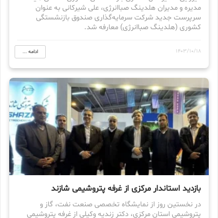
مدیره و مدیران هلدینگ صباانرژی، علی شیرکانی به عنوان
سرپرست جدید شرکت سرمایه‌گذاری صندوق بازنشستگی
کشوری (هلدینگ صباانرژی) معارفه شد.
1403/10/18
ادامه ...
بازدید استاندار مرکزی از غرفه پتروشیمی شازند
در نخستین روز از نمایشگاه تخصصی صنعت نفت، گاز و
پتروشیمی استان مرکزی، دکتر زندیه وکیلی از غرفه پتروشیمی