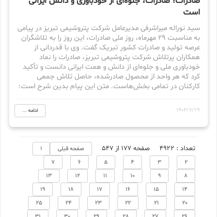
صادرات؛ صادرات، جلوه‌ای از خودباوری و دانش ایرانی
است
سید نوراله میراشرفی مدیرعامل شرکت پتروشیمی تبریز در پیامی
به مناسبت ۲۹ مهرماه، روز ملی صادرات، این روز را به تلاشگران
عرصه تولید و صادرات کشور تبریک گفت. وی با قدردانی از
همکاران پرتلاش شرکت پتروشیمی تبریز، صادرات را نماد
خودباوری ملی و جلوه‌ای از دانش و همت ایرانی دانست و تأکید
کرد که هر واحد از محصول صادرشده، حاصل تلاش جمعی
کارکنان در تمامی بخش‌هاست. متن این پیام بدین شرح است:
1404/7/29
ادامه ...
تعداد : 4922
صفحه 177 از 547
صفحه قبلی
1
7
6
5
4
3
2
13
12
11
10
9
8
19
18
17
16
15
14
25
24
23
22
21
20
31
30
29
28
27
26