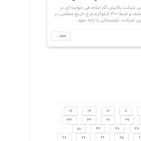
ی شرکت پالایش گاز ایلام طی جوابیه ای در
خصوص کشف و ضبط ۳۰۰ کیلوگرم مرغ تاریخ منقضی در
ن شرکت، توضیحاتی را ارائه نمود.
ادامه ...
14
13
12
11
33
32
31
29
50
49
48
47
68
67
66
65
6