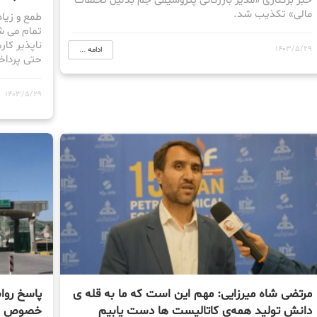
خبر برکناری «مدیر بازرگانی پتروشیمی جم بدلیل تخلفات
مالی» تکذیب شد.
طمع و زیا
تمام می ش
ناپذیر کار
1403/5/29
ادامه ...
حتی پرداخ
1403/5/29
مرتضی شاه میرزایی: مهم این است که ما به قله ی
پاسخ روا
دانش تولید همه‌ی کاتالیست ها دست یابیم
خصوص خب