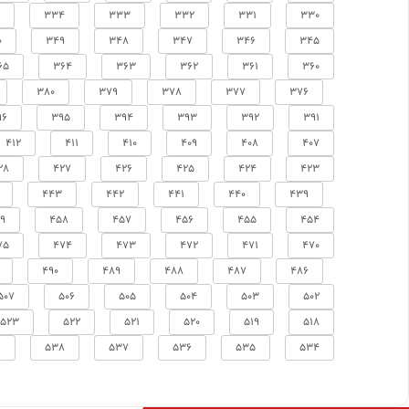
334
333
332
331
330
0
349
348
347
346
345
65
364
363
362
361
360
380
379
378
377
376
96
395
394
393
392
391
412
411
410
409
408
407
28
427
426
425
424
423
443
442
441
440
439
9
458
457
456
455
454
75
474
473
472
471
470
490
489
488
487
486
507
506
505
504
503
502
523
522
521
520
519
518
9
538
537
536
535
534