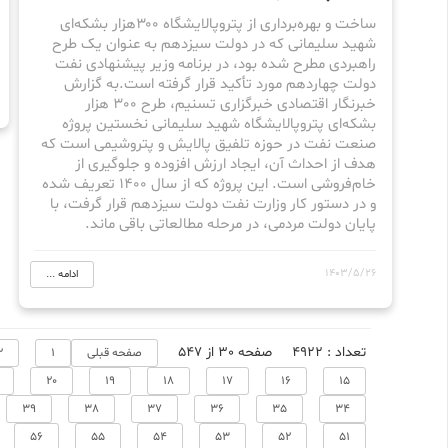
ساخت و بهره‌برداری از پتروپالایشگاه ۳۰۰هزار بشکه‌ای
شهید سلیمانی که در دولت سیزدهم به عنوان یک طرح
راهبردی مطرح شده بود، در برنامه وزیر پیشنهادی نفت
دولت چهاردهم مورد تأکید قرار گرفته است.به گزارش
خبرنگار اقتصادی خبرگزاری تسنیم، طرح 300 هزار
بشکه‌ای پتروپالایشگاه شهید سلیمانی نخستین پروژه
صنعت نفت در حوزه تلفیق پالایش و پتروشیمی است که
هدف از احداث آن، ایجاد ارزش افزوده و جلوگیری از
خام‌فروشی است. این پروژه که از سال 1400 تعریف شده
و در دستور کار وزارت نفت دولت سیزدهم قرار گرفت، با
پایان دولت مردمی، در مرحله مطالعاتی باقی ماند.
1403/5/26
ادامه ...
تعداد : 4922
صفحه 30 از 547
صفحه قبلی
1
2
20
19
18
17
16
15
39
38
37
36
35
34
56
55
54
53
52
51