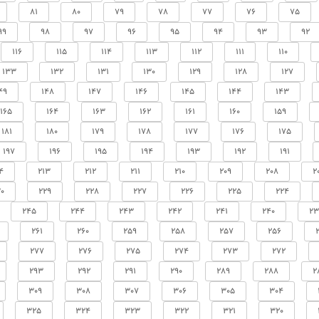
81
80
79
78
77
76
75
99
98
97
96
95
94
93
92
116
115
114
113
112
111
110
133
132
131
130
129
128
127
49
148
147
146
145
144
143
165
164
163
162
161
160
159
181
180
179
178
177
176
175
197
196
195
194
193
192
191
4
213
212
211
210
209
208
2
0
229
228
227
226
225
224
245
244
243
242
241
240
23
261
260
259
258
257
256
277
276
275
274
273
272
293
292
291
290
289
288
2
309
308
307
306
305
304
325
324
323
322
321
320