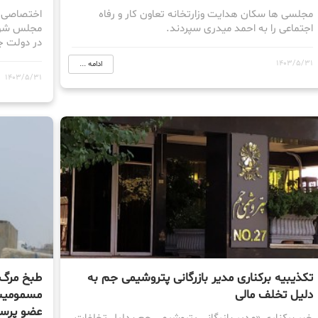
مجلسی ها سکان هدایت وزارتخانه تعاون کار و‌ رفاه
اختصاصی پت
اجتماعی را به احمد میدری سپردند.
در دولت 
1403/5/31
ادامه ...
1403/5/31
تکذیبیه برکناری مدیر بازرگانی پتروشیمی جم به
طبخ مرگ 
دلیل تخلف مالی
مسمومیت
عضو پرس