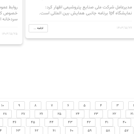
مدیرعامل شرکت ملی صنایع پتروشیمی اظهار کرد:
روابط عموم
نمایشگاه Ipf برنامه جانبی همایش بین المللی است.
سردخانه ای
1403/5/26
ادامه ...
1403/5/25
10
9
8
7
6
5
4
3
28
27
26
25
24
23
22
21
46
45
44
43
42
41
40
4
63
62
61
60
59
58
57