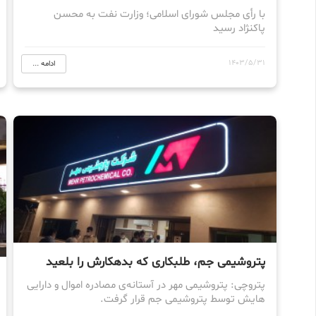
با رأی مجلس شورای اسلامی؛ وزارت نفت به محسن
پاکنژاد رسید
1403/5/31
ادامه ...
پتروشیمی جم، طلبکاری که بدهکارش را بلعید
پتروچی: پتروشیمی مهر در آستانه‌ی مصادره اموال و دارایی
هایش توسط پتروشیمی جم قرار گرفت.