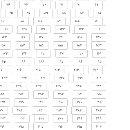
74
73
72
71
70
69
91
90
89
88
87
86
109
108
107
106
105
104
126
125
124
123
122
121
142
141
140
139
138
137
158
157
156
155
154
153
174
173
172
171
170
169
190
189
188
187
186
185
07
206
205
204
203
202
223
222
221
220
219
218
9
238
237
236
235
234
255
254
253
252
251
250
271
270
269
268
267
266
87
286
285
284
283
282
303
302
301
300
299
298
319
318
317
316
315
314