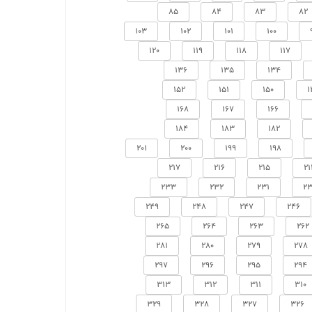
85
84
83
82
103
102
101
100
120
119
118
117
136
135
134
152
151
150
1
168
167
166
184
183
182
201
200
199
198
217
216
215
21
233
232
231
23
249
248
247
246
265
264
263
262
281
280
279
278
297
296
295
294
313
312
311
310
329
328
327
326