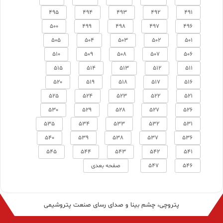
495
494
493
492
491
500
499
498
497
496
505
504
503
502
501
510
509
508
507
506
515
514
513
512
511
520
519
518
517
516
525
524
523
522
521
530
529
528
527
526
535
534
533
532
531
540
539
538
537
536
545
544
543
542
541
546
547
صفحه بعدی
پتروچی، چشم بینا و صدای رسای صنعت پتروشیمی