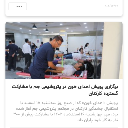
1402/12/17
ادامه ...
برگزاری پویش اهدای خون در پتروشیمی جم با مشارکت
گسترده کارکنان
پـویش «اهدای خون» که از صبح روز سه‌شنبه ١٥ اسفنـد با
استقبال چشمگیر کارکنان در مجتمع پتروشیمی جم آغاز شده
بود، ظهر چهارشنبـه ١٦ اسفنـدماه 1402 با مشارکت بیش از 300
نفر به کار خود پایان داد.