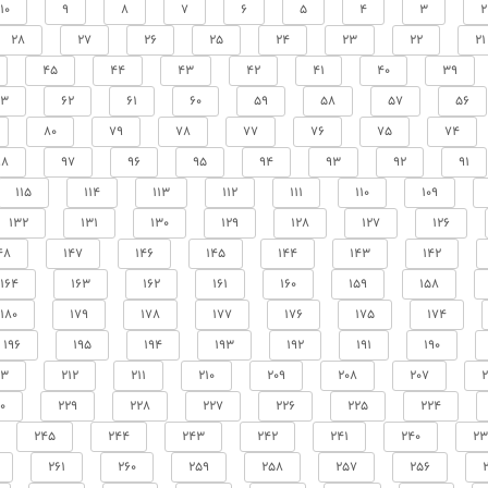
10
9
8
7
6
5
4
3
2
28
27
26
25
24
23
22
21
45
44
43
42
41
40
39
63
62
61
60
59
58
57
56
80
79
78
77
76
75
74
98
97
96
95
94
93
92
91
115
114
113
112
111
110
109
132
131
130
129
128
127
126
48
147
146
145
144
143
142
164
163
162
161
160
159
158
180
179
178
177
176
175
174
196
195
194
193
192
191
190
13
212
211
210
209
208
207
2
0
229
228
227
226
225
224
245
244
243
242
241
240
23
261
260
259
258
257
256