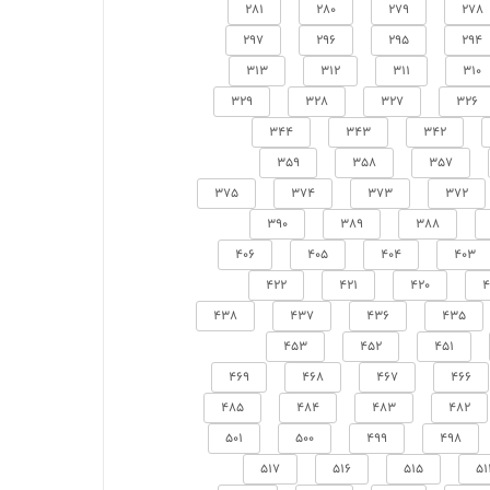
281
280
279
278
297
296
295
294
313
312
311
310
329
328
327
326
344
343
342
359
358
357
375
374
373
372
390
389
388
406
405
404
403
422
421
420
4
438
437
436
435
453
452
451
469
468
467
466
485
484
483
482
501
500
499
498
517
516
515
51