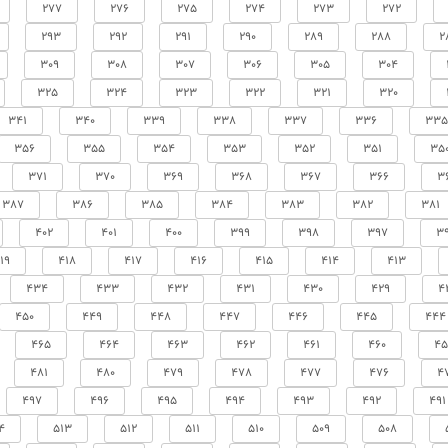
277
276
275
274
273
272
293
292
291
290
289
288
2
309
308
307
306
305
304
325
324
323
322
321
320
341
340
339
338
337
336
335
356
355
354
353
352
351
35
371
370
369
368
367
366
3
387
386
385
384
383
382
381
402
401
400
399
398
397
3
19
418
417
416
415
414
413
434
433
432
431
430
429
4
450
449
448
447
446
445
444
465
464
463
462
461
460
45
481
480
479
478
477
476
4
497
496
495
494
493
492
491
4
513
512
511
510
509
508