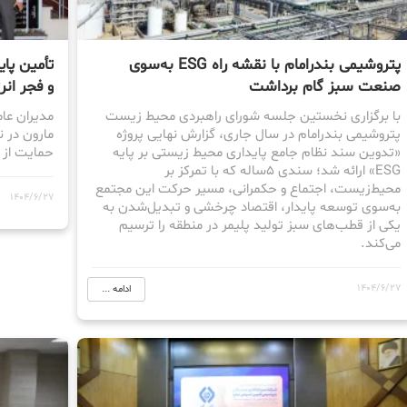
پتروشیمی بندرامام با نقشه راه ESG به‌سوی
تأمین پا
صنعت سبز گام برداشت
و فجر ان
با برگزاری نخستین جلسه شورای راهبردی محیط زیست
مدیران عا
پتروشیمی بندرامام در سال جاری، گزارش نهایی پروژه
مارون در 
«تدوین سند نظام جامع پایداری محیط زیستی بر پایه
حمایت از ط
ESG» ارائه شد؛ سندی ۵ساله که با تمرکز بر
محیط‌زیست، اجتماع و حکمرانی، مسیر حرکت این مجتمع
1404/6/27
به‌سوی توسعه پایدار، اقتصاد چرخشی و تبدیل‌شدن به
یکی از قطب‌های سبز تولید پلیمر در منطقه را ترسیم
می‌کند.
1404/6/27
ادامه ...