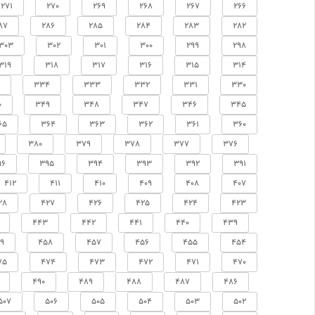
271
270
269
268
267
266
87
286
285
284
283
282
303
302
301
300
299
298
319
318
317
316
315
314
334
333
332
331
330
0
349
348
347
346
345
65
364
363
362
361
360
380
379
378
377
376
96
395
394
393
392
391
412
411
410
409
408
407
28
427
426
425
424
423
443
442
441
440
439
9
458
457
456
455
454
75
474
473
472
471
470
490
489
488
487
486
507
506
505
504
503
502