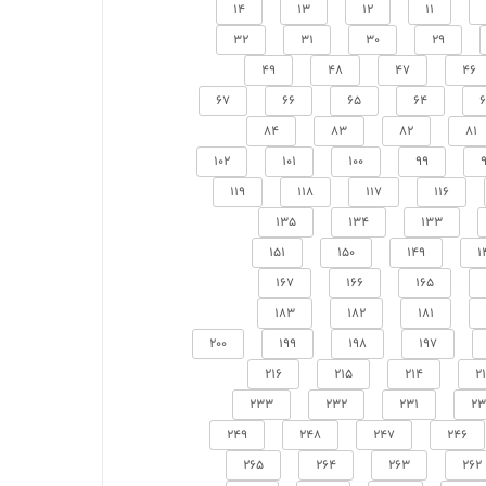
14
13
12
11
32
31
30
29
49
48
47
46
67
66
65
64
84
83
82
81
102
101
100
99
119
118
117
116
135
134
133
151
150
149
1
167
166
165
183
182
181
200
199
198
197
216
215
214
2
233
232
231
23
249
248
247
246
265
264
263
262