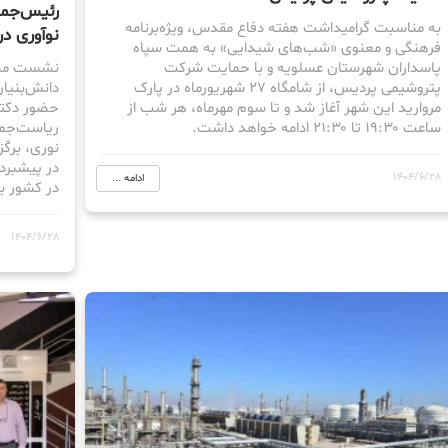
رئیس‌جمه
به مناسبت گرامیداشت هفته دفاع مقدس، ویژه‌برنامه
نوآوری د
فرهنگی و معنوی «شب‌های شیدایی» به همت سپاه
پاسداران شهرستان عسلویه و با حمایت شرکت
نشست مشتر
پتروشیمی پردیس، از شامگاه ۲۷ شهریورماه در پارک
دانش‌بنیا
مروارید این شهر آغاز شد و تا سوم مهرماه، هر شب از
حضور دکتر
ساعت ۱۹:۳۰ تا ۲۱:۳۰ ادامه خواهد داشت.
ریاست‌جمه
نوری، برگز
در پیشبرد
1404/6/28
ادامه ...
در کشور بو
1404/6/28