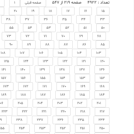
تعداد : 4922
صفحه 219 از 547
صفحه قبلی
1
20
19
18
17
16
15
38
37
36
35
34
33
55
54
53
52
51
50
73
72
71
70
69
68
90
89
88
87
86
85
108
107
106
105
104
103
125
124
123
122
121
120
141
140
139
138
137
136
157
156
155
154
153
152
173
172
171
170
169
168
189
188
187
186
185
184
06
205
204
203
202
201
223
222
221
220
218
217
9
238
237
236
235
234
255
254
253
252
251
250