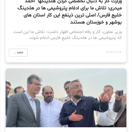
وزارت کار به دنبال تخصصی کردن هلدینگها احمد
میدری: تلاش ما برای ادغام پتروشیمی ها در هلدینگ
خلیج فارس/ اصلی ترین ذینفع این کار استان های
بوشهر و خوزستان هستند
وزیر تعاون، کار و رفاه اجتماعی اظهار داشت: تلاش ما این است
که پتروشیمی ها در هلدینگ خلیج فارس ادغام شوند.
1403/11/25
ادامه ...