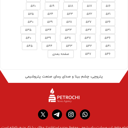
520
519
518
517
516
525
524
523
522
521
530
529
528
527
526
535
534
533
532
531
540
539
538
537
536
545
544
543
542
541
546
547
صفحه بعدی
پتروچی، چشم بینا و صدای رسای صنعت پتروشیمی
تمام حقوق این وبسایت برای پتروچی محفوظ بوده و استفاده از مطالب با ذکر منبع بلامانع است.